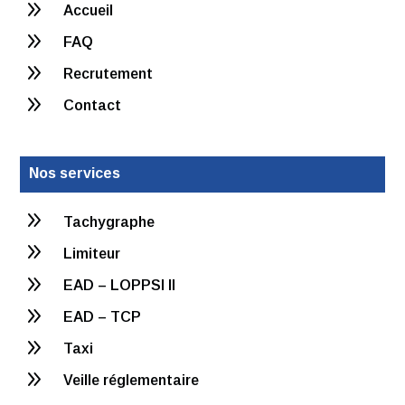
9
Accueil
9
FAQ
9
Recrutement
9
Contact
Nos services
9
Tachygraphe
9
Limiteur
9
EAD – LOPPSI II
9
EAD – TCP
9
Taxi
9
Veille réglementaire