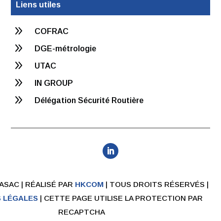
Liens utiles
9
COFRAC
9
DGE-métrologie
9
UTAC
9
IN GROUP
9
Délégation Sécurité Routière
 ASAC | RÉALISÉ PAR
HKCOM
| TOUS DROITS RÉSERVÉS |
 LÉGALES
| CETTE PAGE UTILISE LA PROTECTION PAR
RECAPTCHA