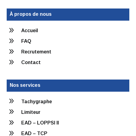
À propos de nous
9
Accueil
9
FAQ
9
Recrutement
9
Contact
Nos services
9
Tachygraphe
9
Limiteur
9
EAD – LOPPSI II
9
EAD – TCP