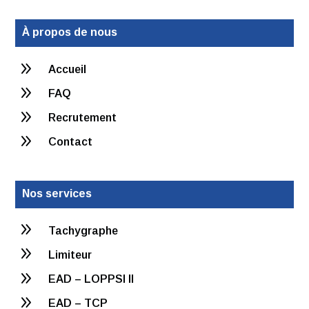
À propos de nous
9
Accueil
9
FAQ
9
Recrutement
9
Contact
Nos services
9
Tachygraphe
9
Limiteur
9
EAD – LOPPSI II
9
EAD – TCP