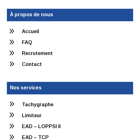
À propos de nous
9
Accueil
9
FAQ
9
Recrutement
9
Contact
Nos services
9
Tachygraphe
9
Limiteur
9
EAD – LOPPSI II
9
EAD – TCP