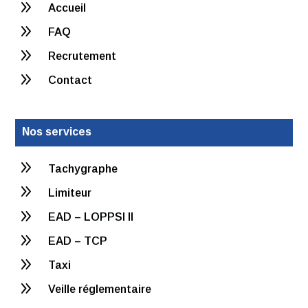
9
Accueil
9
FAQ
9
Recrutement
9
Contact
Nos services
9
Tachygraphe
9
Limiteur
9
EAD – LOPPSI II
9
EAD – TCP
9
Taxi
9
Veille réglementaire