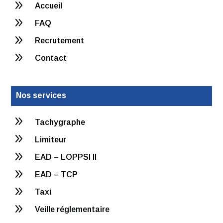
9
Accueil
9
FAQ
9
Recrutement
9
Contact
Nos services
9
Tachygraphe
9
Limiteur
9
EAD – LOPPSI II
9
EAD – TCP
9
Taxi
9
Veille réglementaire