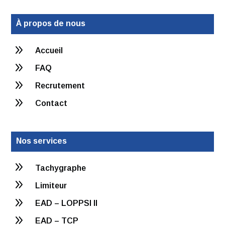
À propos de nous
9
Accueil
9
FAQ
9
Recrutement
9
Contact
Nos services
9
Tachygraphe
9
Limiteur
9
EAD – LOPPSI II
9
EAD – TCP