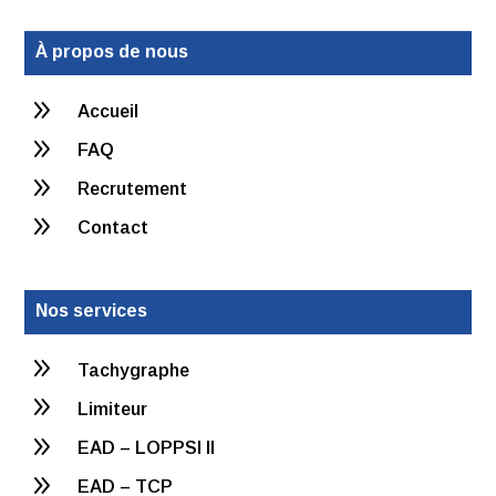
À propos de nous
9
Accueil
9
FAQ
9
Recrutement
9
Contact
Nos services
9
Tachygraphe
9
Limiteur
9
EAD – LOPPSI II
9
EAD – TCP